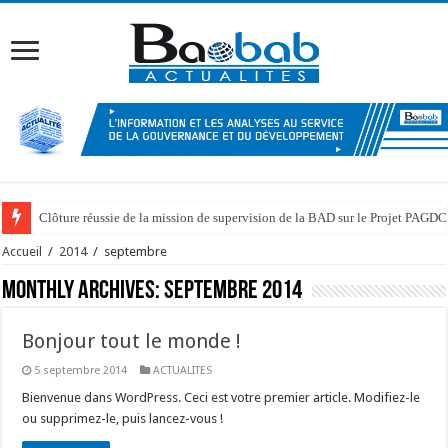
Clôture réussie de la mission de supervision de la BAD sur le Projet PAGDC
Kongo Central : Indemnisation de 39 personnes affectées par l’emblaveme
Accueil
/
2014
/
septembre
Monthly Archives:
septembre 2014
Bonjour tout le monde !
5 septembre 2014
ACTUALITES
Bienvenue dans WordPress. Ceci est votre premier article. Modifiez-le
ou supprimez-le, puis lancez-vous !