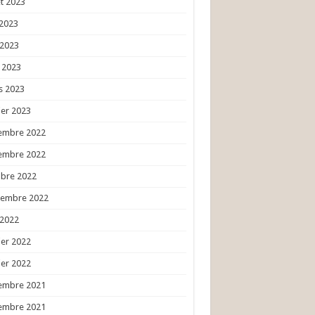
et 2023
 2023
 2023
l 2023
s 2023
ier 2023
embre 2022
embre 2022
obre 2022
tembre 2022
 2022
ier 2022
ier 2022
embre 2021
embre 2021