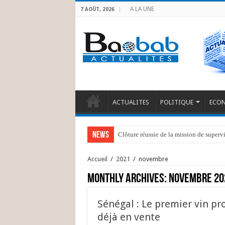
A LA UNE
7 AOÛT, 2026
ACTUALITES
POLITIQUE
ECO
News
Clôture réussie de la mission de superv
Kongo Central : Indemnisation de 39 p
Accueil
/
2021
/
novembre
Monthly Archives:
novembre 20
Sénégal : Le premier vin p
déjà en vente