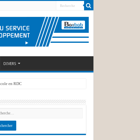
DIVERS
ricole en RDC
 PADCV-PTA