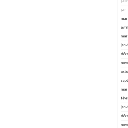
juill
juin
mai
avri
mar
janv
déc
nov
oct
sep
mai
févr
janv
déc
nov