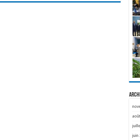
Arch
nov
août
juill
juin