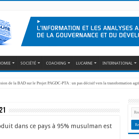
NOMIE
SOCIÉTÉ
COACHING
LUCARNE
INTERNATIONAL
ision de la BAD sur le Projet PAGDC-PTA : un pas décisif vers la transformation ag
ersonnes affectées par l’emblavement des terres à INERA Gimbi dans le cadre du
21
roduit dans ce pays à 95% musulman est