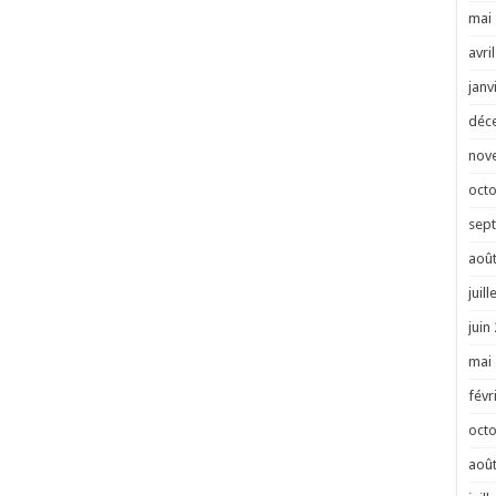
mai
avri
janv
déc
nov
oct
sep
août
juill
juin
mai
févr
oct
août