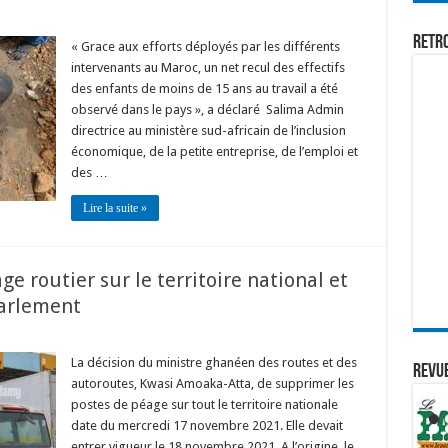
Retr
« Grace aux efforts déployés par les différents
intervenants au Maroc, un net recul des effectifs
des enfants de moins de 15 ans au travail a été
observé dans le pays », a déclaré Salima Admin
directrice au ministère sud-africain de l’inclusion
économique, de la petite entreprise, de l’emploi et
des …
Lire la suite »
e routier sur le territoire national et
Parlement
La décision du ministre ghanéen des routes et des
REVUE
autoroutes, Kwasi Amoaka-Atta, de supprimer les
postes de péage sur tout le territoire nationale
date du mercredi 17 novembre 2021. Elle devait
entrer vigueur le 18 novembre 2021. A l’origine, le