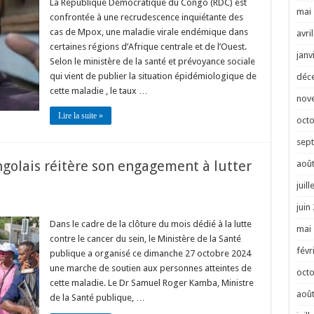
La République Démocratique du Congo (RDC) est
mai
confrontée à une recrudescence inquiétante des
cas de Mpox, une maladie virale endémique dans
avri
certaines régions d’Afrique centrale et de l’Ouest.
janv
Selon le ministère de la santé et prévoyance sociale
qui vient de publier la situation épidémiologique de
déc
cette maladie , le taux …
nov
Lire la suite »
oct
sep
golais réitère son engagement à lutter
août
juill
juin
Dans le cadre de la clôture du mois dédié à la lutte
mai
contre le cancer du sein, le Ministère de la Santé
févr
publique a organisé ce dimanche 27 octobre 2024
une marche de soutien aux personnes atteintes de
oct
cette maladie. Le Dr Samuel Roger Kamba, Ministre
août
de la Santé publique, …