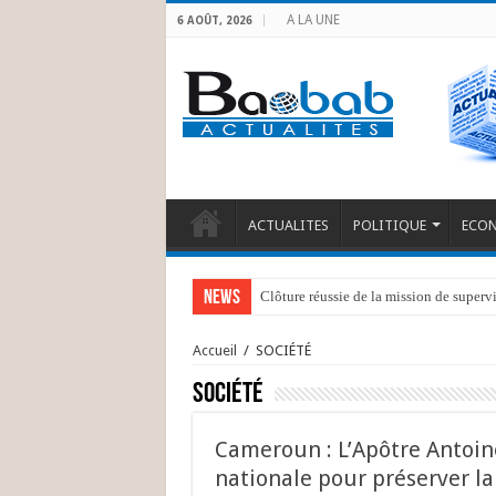
A LA UNE
6 AOÛT, 2026
ACTUALITES
POLITIQUE
ECO
News
Clôture réussie de la mission de superv
Kongo Central : Indemnisation de 39 p
Accueil
/
SOCIÉTÉ
SOCIÉTÉ
Cameroun : L’Apôtre Antoi
nationale pour préserver la