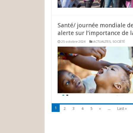
Santé/ journée mondiale de l
alerte sur l’importance de l
25 octobre 2024
ACTUALITES
,
SOCIÉTÉ
1
2
3
4
5
»
...
Last »