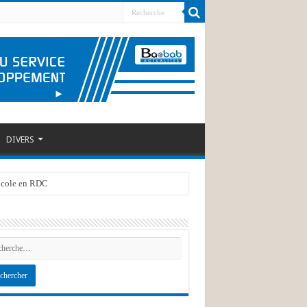
DIVERS
ricole en RDC
 PADCV-PTA