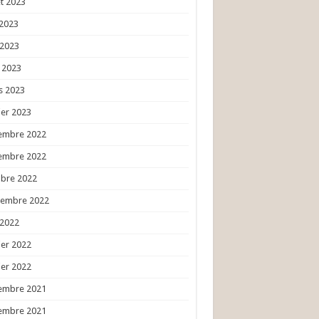
et 2023
 2023
 2023
l 2023
s 2023
ier 2023
embre 2022
embre 2022
obre 2022
tembre 2022
 2022
ier 2022
ier 2022
embre 2021
embre 2021