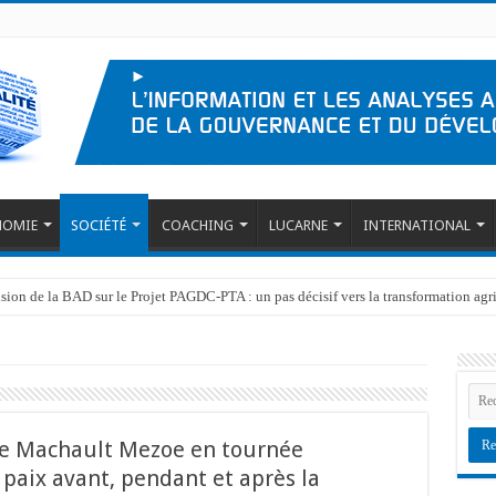
NOMIE
SOCIÉTÉ
COACHING
LUCARNE
INTERNATIONAL
ision de la BAD sur le Projet PAGDC-PTA : un pas décisif vers la transformation ag
ersonnes affectées par l’emblavement des terres à INERA Gimbi dans le cadre du
ne Machault Mezoe en tournée
 paix avant, pendant et après la