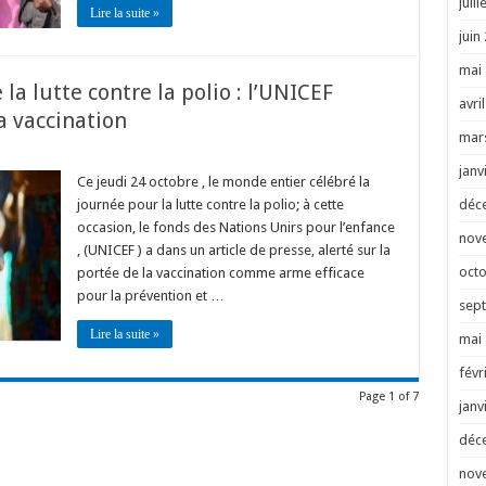
juill
Lire la suite »
juin
mai
a lutte contre la polio : l’UNICEF
avri
a vaccination
mar
janv
Ce jeudi 24 octobre , le monde entier célébré la
journée pour la lutte contre la polio; à cette
déc
occasion, le fonds des Nations Unirs pour l’enfance
nov
, (UNICEF ) a dans un article de presse, alerté sur la
oct
portée de la vaccination comme arme efficace
pour la prévention et …
sep
Lire la suite »
mai
févr
Page 1 of 7
janv
déc
nov