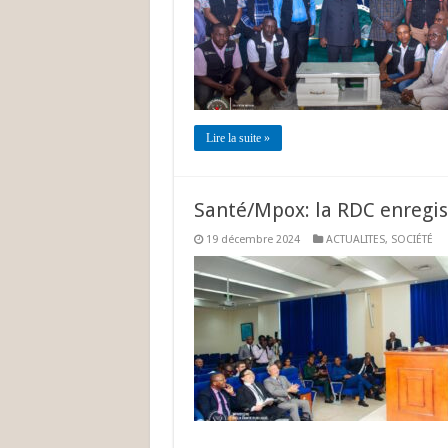
Lire la suite »
Santé/Mpox: la RDC enregi
19 décembre 2024
ACTUALITES
,
SOCIÉTÉ