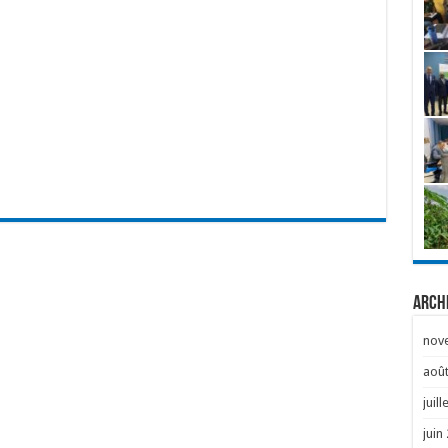
Arch
nov
août
juill
juin