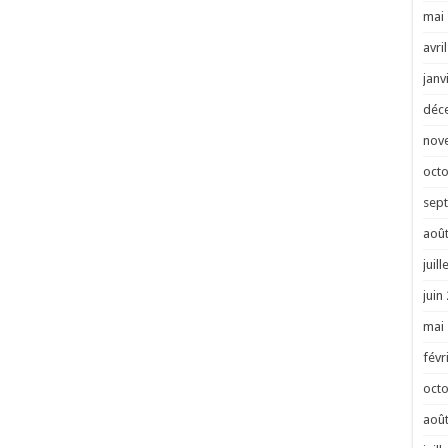
mai
avri
janv
déc
nov
oct
sep
août
juill
juin
mai
févr
oct
août