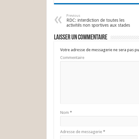
e
tt
ai
k
at
e
b
er
l
e
sA
g
Previous
RDC: interdiction de toutes les
o
dI
p
a
activités non sportives aux stades
o
n
p
Laisser un commentaire
k
Votre adresse de messagerie ne sera pas pu
Commentaire
Nom
*
Adresse de messagerie
*