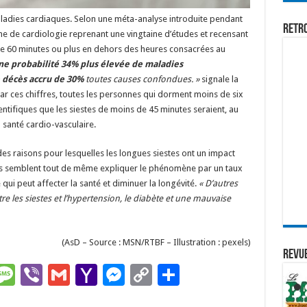
aladies cardiaques. Selon une méta-analyse introduite pendant
Retr
ne de cardiologie reprenant une vingtaine d’études et recensant
 de 60 minutes ou plus en dehors des heures consacrées au
ne probabilité 34% plus élevée de maladies
e décès accru de 30%
toutes causes confondues.
»
signale la
ar ces chiffres, toutes les personnes qui dorment moins de six
ientifiques que les siestes de moins de 45 minutes seraient, au
a santé cardio-vasculaire.
es raisons pour lesquelles les longues siestes ont un impact
es semblent tout de même expliquer le phénomène par un taux
 qui peut affecter la santé et diminuer la longévité.
«
D’autres
tre les siestes et l’hypertension, le diabète et une mauvaise
(AsD – Source : MSN/RTBF – Illustration : pexels)
REVUE
M
Vi
G
Ya
M
C
P
l
es
b
m
h
es
o
ar