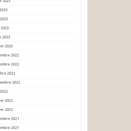
et 2023
 2023
 2023
l 2023
s 2023
ier 2023
embre 2022
embre 2022
obre 2022
tembre 2022
 2022
ier 2022
ier 2022
embre 2021
embre 2021