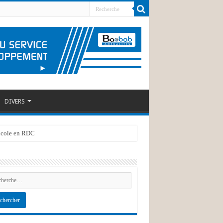
DIVERS
ricole en RDC
 PADCV-PTA