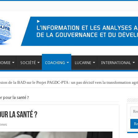
NOMIE
SOCIÉTÉ
COACHING
LUCARNE
INTERNATIONAL
ision de la BAD sur le Projet PAGDC-PTA : un pas décisif vers la transformation ag
ersonnes affectées par l’emblavement des terres à INERA Gimbi dans le cadre du
er pour la santé ?
our la santé ?
Views