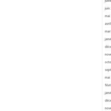
juill
juin
mai
avri
mar
janv
déc
nov
oct
sep
mai
févr
janv
déc
nov