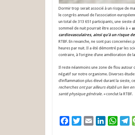
Dormir trop serait associé à un risque de m
le congrès annuel de l’association européen
un total de 313 651 participants, une sieste
sommeil de nuit pourrait être associée à «
u
cardiovasculaires, ainsi qu’à un risque d
RTBF. En revanche, ne sont pas concernées p
heures par nuit. Il a été démontré par les sc
contraire, à l’origine d’une amélioration de l
Il reste néanmoins une zone de flou autour d
négatif sur notre organisme. Diverses étud
d’inflammation plus élevé durant la sieste, ce
recherches ont par ailleurs établi un lien en
santé physique générale. »
conclut la RTBF.
F
T
E
Li
W
T
ac
wi
m
n
h
e