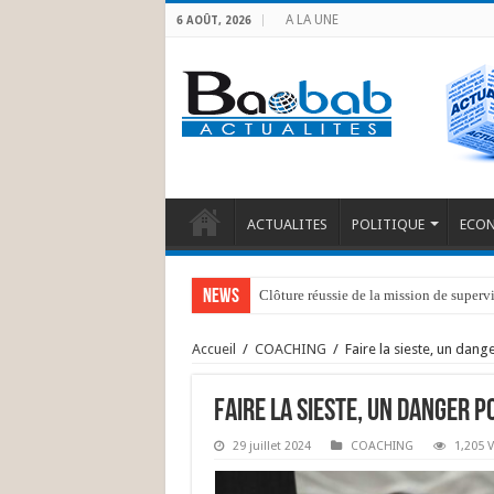
A LA UNE
6 AOÛT, 2026
ACTUALITES
POLITIQUE
ECO
News
Clôture réussie de la mission de superv
Kongo Central : Indemnisation de 39 p
Accueil
/
COACHING
/
Faire la sieste, un dang
Faire la sieste, un danger p
29 juillet 2024
COACHING
1,205 