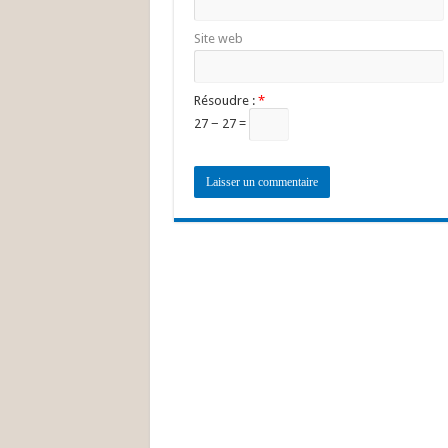
Site web
Résoudre :
*
27 − 27 =