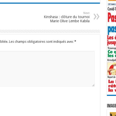
sa
er
ai
o
se
p
ta
r
g
l
o
n
y
g
Next
Kinshasa : clôture du tournoi
e
M
g
Li
er
Marie Olive Lembe Kabila
m
ai
er
n
l
k
bliée.
Les champs obligatoires sont indiqués avec
*
IMAGE