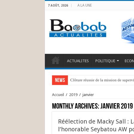
A LA UNE
7 AOÛT, 2026
ACTUALITES
POLITIQUE
ECO
News
Clôture réussie de la mission de superv
Kongo Central : Indemnisation de 39 p
Accueil
/
2019
/
janvier
Monthly Archives:
janvier 2019
Réélection de Macky Sall : L
l’honorable Seybatou AW po