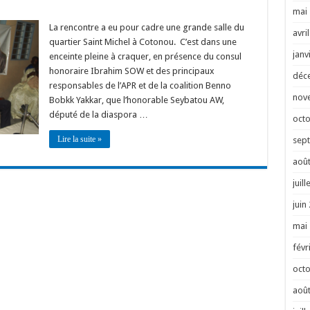
mai
La rencontre a eu pour cadre une grande salle du
avri
quartier Saint Michel à Cotonou. C’est dans une
janv
enceinte pleine à craquer, en présence du consul
honoraire Ibrahim SOW et des principaux
déc
responsables de l’APR et de la coalition Benno
nov
Bobkk Yakkar, que l’honorable Seybatou AW,
député de la diaspora …
oct
Lire la suite »
sep
août
juill
juin
mai
févr
oct
août