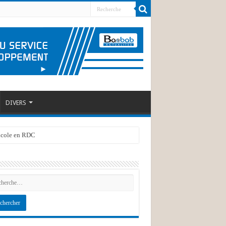
DIVERS
ricole en RDC
 PADCV-PTA