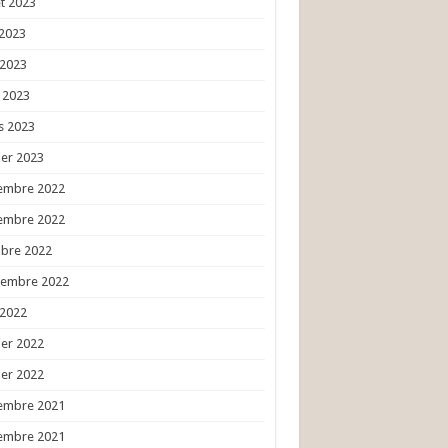
et 2023
 2023
 2023
l 2023
s 2023
ier 2023
embre 2022
embre 2022
obre 2022
tembre 2022
 2022
ier 2022
ier 2022
embre 2021
embre 2021