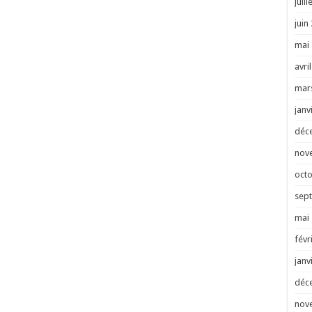
juill
juin
mai
avri
mar
janv
déc
nov
oct
sep
mai
févr
janv
déc
nov