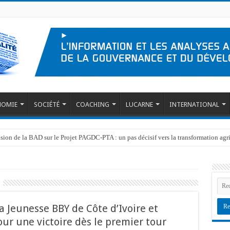
NOMIE
SOCIÉTÉ
COACHING
LUCARNE
INTERNATIONAL
ision de la BAD sur le Projet PAGDC-PTA : un pas décisif vers la transformation ag
ersonnes affectées par l’emblavement des terres à INERA Gimbi dans le cadre du
a Jeunesse BBY de Côte d’Ivoire et
ur une victoire dès le premier tour