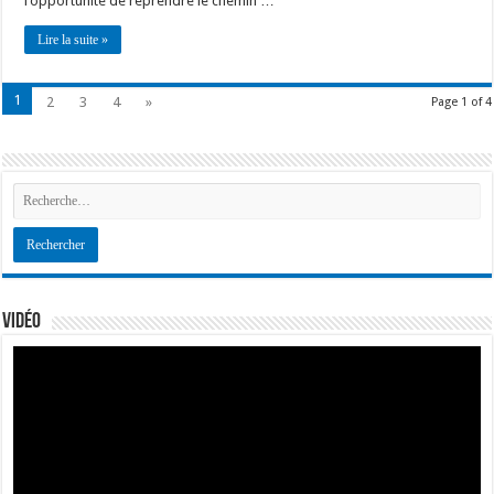
l’opportunité de reprendre le chemin …
Lire la suite »
1
2
3
4
»
Page 1 of 4
Vidéo